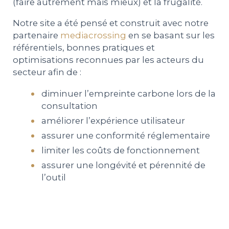
(faire autrement mais mieux) et la frugalité.
PEOPLE
Notre site a été pensé et construit avec notre
partenaire
mediacrossing
en se basant sur les
référentiels, bonnes pratiques et
LE BILLET DU LUNDI
optimisations reconnues par les acteurs du
secteur afin de :
CONTACT
diminuer l’empreinte carbone lors de la
consultation
améliorer l’expérience utilisateur
Mentions légales
Politique de protection des données
assurer une conformité réglementaire
personnelles
limiter les coûts de fonctionnement
Plan du site
assurer une longévité et pérennité de
l’outil