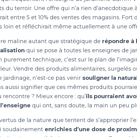
LE BILLET DU LUNDI
s du terroir. Une offre qui n’a rien d’anecdotique à
ait entre 5 et 10% des ventes des magasins. Fort d
s loin et réfléchirait même actuellement à une of
CONTACT
e maline autant que stratégique de
répondre à l
alisation
qui se pose à toutes les enseignes de ja
on purement technique, c’est sur le plan de l’imag
leur. Vendre des produits alimentaires, surgelés o
e jardinage, n’est-ce pas venir
souligner la natura
as aussi signifier que ces mêmes produits pourrai
 rencontre ? Mieux encore : qu’
ils pourraient avo
 l’enseigne
qui ont, sans doute, la main un peu 
 vertus de la nature que tentent de s’approprier 
ci soudainement
enrichies d’une dose de proximi