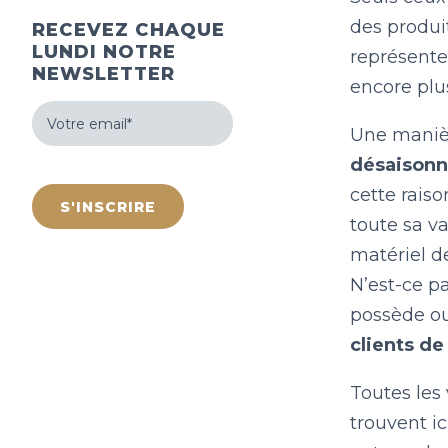
des produit
RECEVEZ CHAQUE
LUNDI NOTRE
représenter
NEWSLETTER
encore plu
Votre
email
Une manièr
(Nécessaire)
désaisonn
hCaptcha
cette rais
toute sa va
matériel d
N’est-ce p
possède ou
clients de
Toutes les
trouvent i