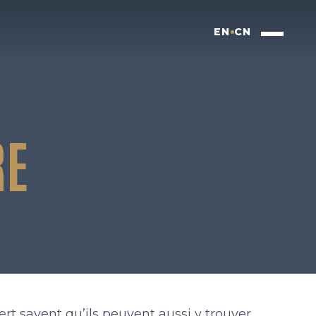
EN
CN
RE
rt savent qu’ils peuvent aussi y trouver