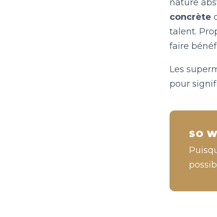
nature abs
concrète
q
talent. Pr
faire bénéf
Les superm
pour signif
SO W
Puisqu
possib