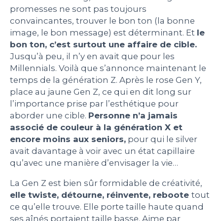
promesses ne sont pas toujours
PEOPLE
convaincantes, trouver le bon ton (la bonne
image, le bon message) est déterminant. Et
le
bon ton, c’est surtout une affaire de cible.
LE BILLET DU LUNDI
Jusqu’à peu, il n’y en avait que pour les
Millennials. Voilà que s’annonce maintenant le
CONTACT
temps de la génération Z. Après le rose Gen Y,
place au jaune Gen Z, ce qui en dit long sur
l’importance prise par l’esthétique pour
aborder une cible.
Personne n’a jamais
Mentions légales
associé de couleur à la génération X et
Politique de protection des données
encore moins aux seniors,
personnelles
pour qui le silver
Plan du site
avait davantage à voir avec un état capillaire
qu’avec une manière d’envisager la vie…
La Gen Z est bien sûr formidable de créativité,
elle twiste, détourne, réinvente, reboote
tout
ce qu’elle trouve. Elle porte taille haute quand
ses aînés portaient taille basse. Aime par