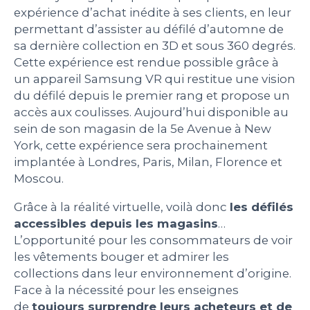
expérience d’achat inédite à ses clients, en leur
PEOPLE
permettant d’assister au défilé d’automne de
sa dernière collection en 3D et sous 360 degrés.
Cette expérience est rendue possible grâce à
LE BILLET DU LUNDI
un appareil Samsung VR qui restitue une vision
du défilé depuis le premier rang et propose un
CONTACT
accès aux coulisses. Aujourd’hui disponible au
sein de son magasin de la 5e Avenue à New
York, cette expérience sera prochainement
implantée à Londres, Paris, Milan, Florence et
Mentions légales
Moscou.
Politique de protection des données
personnelles
Grâce à la réalité virtuelle, voilà donc
les défilés
Plan du site
accessibles depuis les magasins
…
L’opportunité pour les consommateurs de voir
les vêtements bouger et admirer les
collections dans leur environnement d’origine.
Face à la nécessité pour les enseignes
de
toujours surprendre leurs acheteurs et de