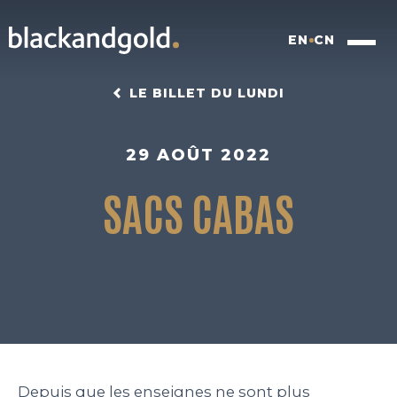
EN
CN
LE BILLET DU LUNDI
29 AOÛT 2022
SACS CABAS
INSIGHTFUL BRANDING
FOOD FOR FUTURE
BLACKBOX
WORK
Depuis que les enseignes ne sont plus