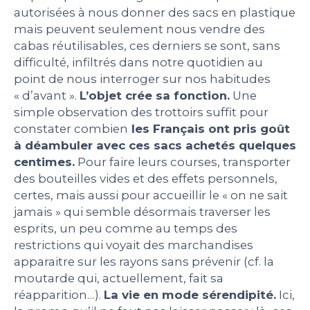
autorisées à nous donner des sacs en plastique
PEOPLE
mais peuvent seulement nous vendre des
cabas réutilisables, ces derniers se sont, sans
difficulté, infiltrés dans notre quotidien au
LE BILLET DU LUNDI
point de nous interroger sur nos habitudes
« d’avant ».
L’objet crée sa fonction.
Une
CONTACT
simple observation des trottoirs suffit pour
constater combien
les Français ont pris goût
à déambuler avec ces sacs achetés quelques
centimes.
Pour faire leurs courses, transporter
Mentions légales
des bouteilles vides et des effets personnels,
Politique de protection des données
certes, mais aussi pour accueillir le « on ne sait
personnelles
Plan du site
jamais » qui semble désormais traverser les
esprits, un peu comme au temps des
restrictions qui voyait des marchandises
apparaitre sur les rayons sans prévenir (cf. la
moutarde qui, actuellement, fait sa
réapparition…).
La vie en mode sérendipité.
Ici,