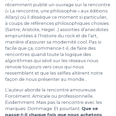
récemment publié un ouvrage sur la rencontre
PEOPLE
(« La rencontre, une philosophie » aux éditions
Allary) où il dissèque ce moment si particulier,
à coups de références philosophiques choisies
LE BILLET DU LUNDI
(Sartre, Aristote, Hegel…) assorties d’anecdotes
empruntées à l’histoire du rock et de l’art,
CONTACT
manière d’assurer sa modernité cool. Pas si
facile que ça, commence-t-il, de faire des
rencontres quand toute la logique des
algorithmes qui sévit sur les réseaux nous
Mentions légales
renvoie toujours vers ceux qui nous
Politique de protection des données
ressemblent et que les selfies altèrent notre
personnelles
Plan du site
façon de nous présenter au monde…
L’auteur aborde la rencontre amoureuse.
Forcément. Amicale ou professionnelle.
Evidemment. Mais pas la rencontre avec les
marques. Dommage. Et pourtant.
Que se
passe-t-il chaque fois que nous achetons