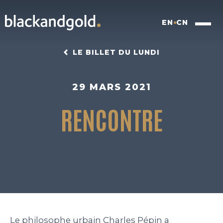
EN
CN
LE BILLET DU LUNDI
29 MARS 2021
RENCONTRE
INSIGHTFUL BRANDING
FOOD FOR FUTURE
BLACKBOX
WORK
Le philosophe urbain Charles Pépin a