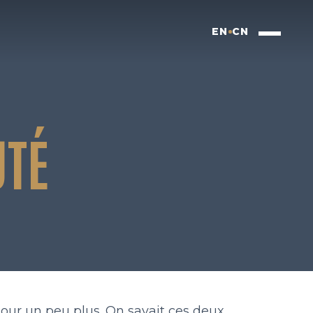
EN
CN
UTÉ
jour un peu plus. On savait ces deux