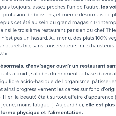
LE BILLET DU LUNDI
puis toujours, assez proches l’un de l’autre,
les vo
la profusion de boissons, et même désormais de pl
epuis cet été au sein du grand magasin Printe
CONTACT
 ainsi le troisième restaurant parisien du chef Th
e n’est pas un hasard. Au menu, des plats 100% veg
 naturels bio, sans conservateurs, ni exhausteurs d
w ».
 désormais, d’envisager ouvrir un restaurant sa
xtraits à froid), salades du moment (à base d’avoc
’équilibre acido-basique de l’organisme, pâtisseri
t ainsi progressivement les cartes sur fond d’orig
. Hier, la beauté était surtout affaire d’apparenc
s jeune, moins fatigué…). Aujourd’hui,
elle est plus
la forme physique et l’alimentation.