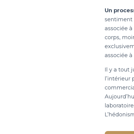
Un process
sentiment 
associée à
corps, moi
exclusivem
associée à 
Il y a tout
l’intérieur
commercial
Aujourd’hui
laboratoire
L’hédonism