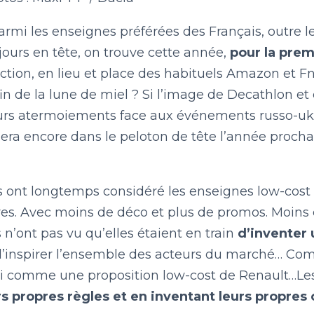
LE BILLET DU LUNDI
Parmi les enseignes préférées des Français, outre 
jours en tête, on trouve cette année,
pour la prem
CONTACT
tion, en lieu et place des habituels Amazon et Fna
fin de la lune de miel ? Si l’image de Decathlon et 
eurs atermoiements face aux événements russo-ukra
sera encore dans le peloton de tête l’année proch
s ont longtemps considéré les enseignes low-cost
es. Avec moins de déco et plus de promos. Moins 
ls n’ont pas vu qu’elles étaient en train
d’inventer
inspirer l’ensemble des acteurs du marché… Com
i comme une proposition low-cost de Renault…Les
s propres règles et en inventant leurs propres