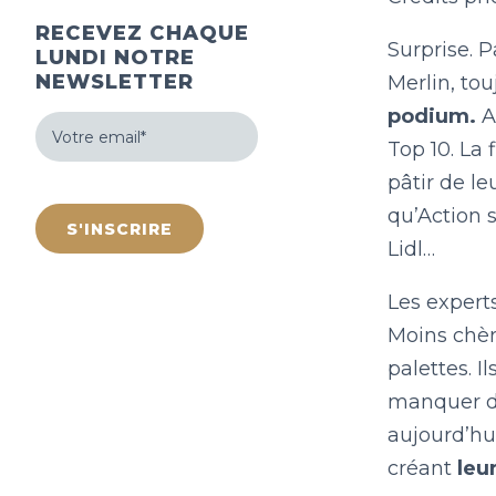
RECEVEZ CHAQUE
Surprise. 
LUNDI NOTRE
NEWSLETTER
Merlin, tou
podium.
Ac
Votre
email
Top 10. La 
(Nécessaire)
pâtir de l
hCaptcha
qu’Action 
Lidl…
Les expert
Moins chèr
palettes. I
manquer d’
aujourd’hu
créant
leur