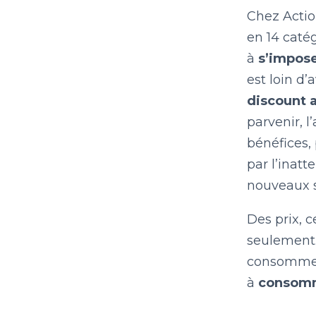
Chez Acti
en 14 catég
à
s’impose
est loin d’
discount a
parvenir, l
bénéfices,
par l’inatt
nouveaux s
Des prix, 
seulement
consommer 
à
consomme