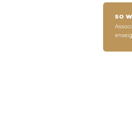
SO W
Associ
enseig