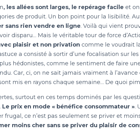
on
, les allées sont larges, le repérage facile
et on
ories de produit. Un bon point pour la lisibilité. Au
r sans rien vendre en ligne
. Voilà qui vient pro
avoir disparu… Mais le véritable tour de force d’Act
vec plaisir et non privation
comme le voudrait la
’astuce a consisté à sortir d’une focalisation sur l
 plus hédonistes, comme le sentiment de faire une
endu. Car, ci, on ne sait jamais vraiment à l’avance
ont mis en rayons chaque semaine… De quoi pimen
certes, surtout en ces temps dominés par les quest
.
Le prix en mode « bénéfice consommateur »
.
frugal, ce n’est pas seulement se priver et moin
r moins cher sans se priver du plaisir de c