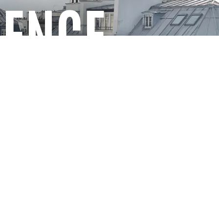
GENCE
Ecovadis 2024
Site écoconçu