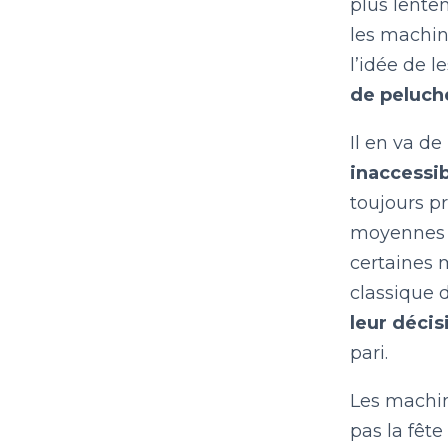
plus lente
les machin
l’idée de 
de peluche
Il en va 
inaccessib
toujours p
moyennes «
certaines 
classique 
leur décis
pari.
Les machin
pas la fête