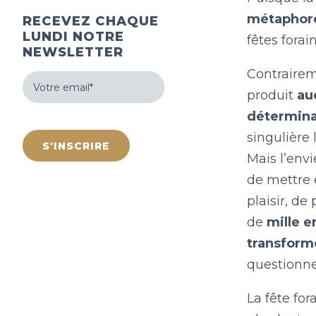
métaphore
RECEVEZ CHAQUE
LUNDI NOTRE
fêtes fora
NEWSLETTER
Contraireme
Votre
email
produit
au
(Nécessaire)
détermina
hCaptcha
singulière
Mais l’env
de mettre e
plaisir, de
de
mille e
transform
questionn
La fête for