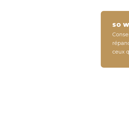
SO W
Conser
répand
ceux q