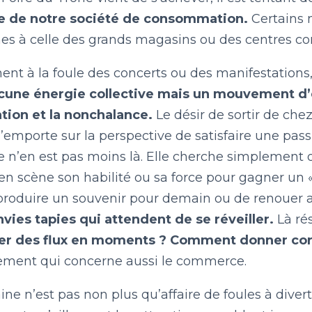
LE BILLET DU LUNDI
 de notre société de consommation.
Certains 
ines à celle des grands magasins ou des centres 
CONTACT
nt à la foule des concerts ou des manifestations, 
cune énergie collective mais un mouvement d’
tion et la nonchalance.
Le désir de sortir de ch
 l’emporte sur la perspective de satisfaire une pas
ie n’en est pas moins là. Elle cherche simplement
n scène son habilité ou sa force pour gagner un « g
 produire un souvenir pour demain ou de renouer ave
nvies tapies qui attendent de se réveiller.
Là rés
er des flux en moments ? Comment donner cor
ement qui concerne aussi le commerce.
aine n’est pas non plus qu’affaire de foules à divert