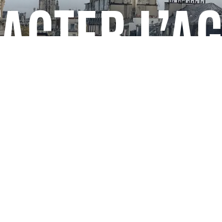
ACTER L’A
FACEBOOK
X
LINKEDIN
INSTAGRAM
Certification 
CT