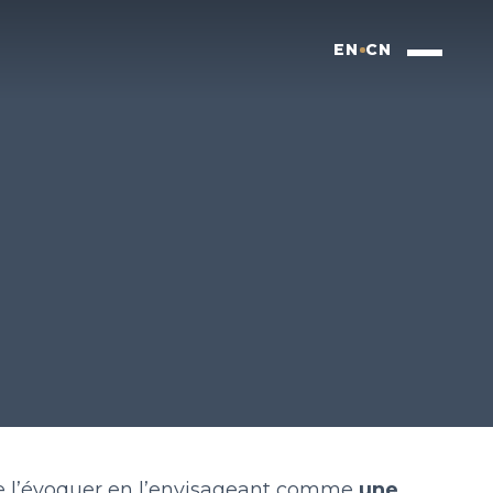
EN
CN
 de l’évoquer en l’envisageant comme
une