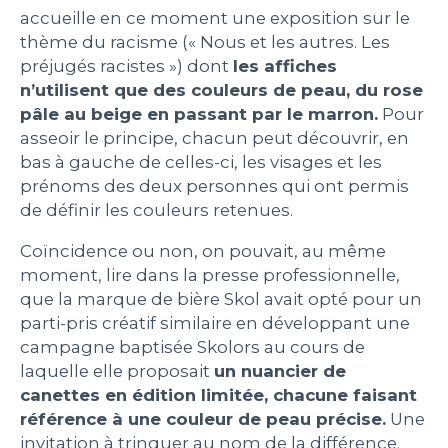
accueille en ce moment une exposition sur le
PEOPLE
thème du racisme (« Nous et les autres. Les
préjugés racistes ») dont
les affiches
n’utilisent que des couleurs de peau, du rose
LE BILLET DU LUNDI
pâle au beige en passant par le marron.
Pour
asseoir le principe, chacun peut découvrir, en
CONTACT
bas à gauche de celles-ci, les visages et les
prénoms des deux personnes qui ont permis
de définir les couleurs retenues.
Mentions légales
Coïncidence ou non, on pouvait, au même
Politique de protection des données
moment, lire dans la presse professionnelle,
personnelles
que la marque de bière Skol avait opté pour un
Plan du site
parti-pris créatif similaire en développant une
campagne baptisée Skolors au cours de
laquelle elle proposait
un nuancier de
canettes en édition limitée, chacune faisant
référence à une couleur de peau précise.
Une
invitation à trinquer au nom de la différence.