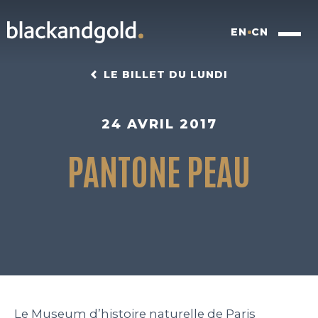
EN
CN
LE BILLET DU LUNDI
24 AVRIL 2017
PANTONE PEAU
INSIGHTFUL BRANDING
FOOD FOR FUTURE
BLACKBOX
WORK
Le Museum d’histoire naturelle de Paris