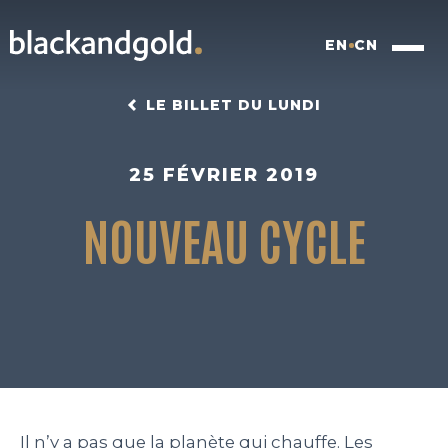
EN
CN
LE BILLET DU LUNDI
25 FÉVRIER 2019
NOUVEAU CYCLE
INSIGHTFUL BRANDING
FOOD FOR FUTURE
BLACKBOX
WORK
Il n’y a pas que la planète qui chauffe. Les