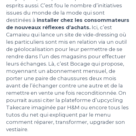
esprits aussi. C’est fou le nombre d’initiatives
PEOPLE
issues du monde de la mode qui sont
destinées à
installer chez les consommateurs
de nouveaux réflexes d’achats.
Ici, c’est
LE BILLET DU LUNDI
Camaïeu qui lance un site de vide-dressing où
les particuliers sont mis en relation via un outil
CONTACT
de géolocalisation pour leur permettre de se
rendre dans l’un des magasins pour effectuer
leurs échanges. Là, c’est Bocage qui propose,
moyennant un abonnement mensuel, de
Mentions légales
porter une paire de chaussures deux mois
Politique de protection des données
avant de l’échanger contre une autre et de la
personnelles
Plan du site
remettre en vente une fois reconditionnée. On
pourrait aussi citer la plateforme d’upcycling
Takecare imaginée par H&M ou encore tous les
tutos du net qui expliquent par le menu
comment réparer, transformer, upgrader son
vestiaire.