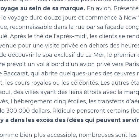
LE BILLET DU LUNDI
voyage au sein de sa marque.
En avion. Présenté
, le voyage dure douze jours et commence à New Y
ue, reconnaissable dans la rue par sa façade con
CONTACT
ulé. Après le thé de l’après-midi, les clients se r
enue pour une visite privée en dehors des heures 
 de découvrir le spa exclusif de La Mer, le premie
raire prévoit un vol à bord d’un avion privé vers Pari
e Baccarat, qui abrite quelques-unes des œuvres m
t, les cours royales ou les célébrités. Les autres 
oul, des villes ayant des liens étroits avec la ma
ivés, l’hébergement cinq étoiles, les transferts d’aér
de 300 000 dollars. Ridicule penseront certains 
l y a dans les excès des idées qui peuvent servir
omme bien plus accessible, nombreuses sont les ma