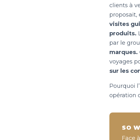
clients à v
proposait,
visites gu
produits.
L
par le gro
marques.
voyages p
sur les co
Pourquoi l
opération
SO W
Face 