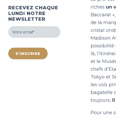
riches
un 
RECEVEZ CHAQUE
LUNDI NOTRE
Baccarat »
NEWSLETTER
de la marq
Votre
cristal ond
email
(Nécessaire)
Madison Av
hCaptcha
possibilité
là, l’itiné
et le Musé
chefs d’Éta
Tokyo et Sé
les vols pr
bagatelle 
toujours,
i
Pour une s