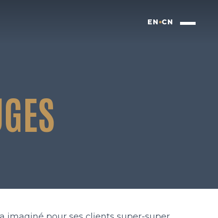
EN
CN
UGES
t a imaginé pour ses clients super-super