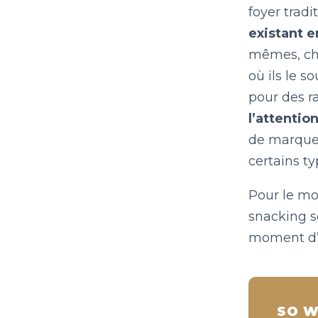
foyer trad
existant e
mêmes, che
où ils le s
pour des ra
l’attentio
de marque 
certains ty
Pour le mo
snacking so
moment d’
SO W