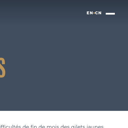
EN
CN
S
ifficultés de fin de mois des gilets jaunes