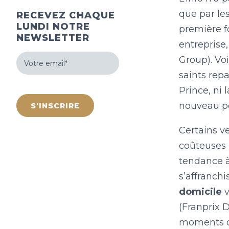
que par les
RECEVEZ CHAQUE
LUNDI NOTRE
première f
NEWSLETTER
entreprise
Votre
Group). Voi
email
(Nécessaire)
saints repa
hCaptcha
Prince, ni 
nouveau p
Certains v
coûteuses p
tendance à
s’affranchi
domicile
v
(Franprix 
moments de