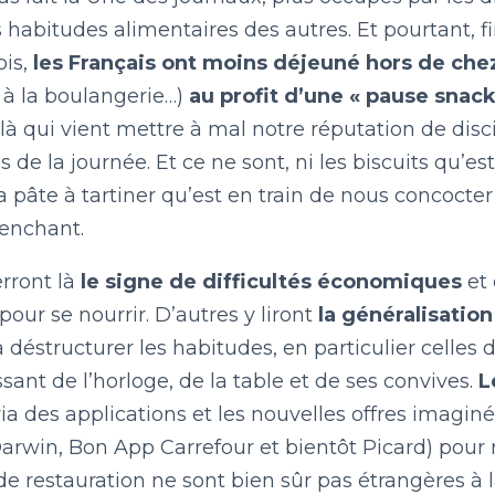
LE BILLET DU LUNDI
 habitudes alimentaires des autres. Et pourtant, fi
ois,
les Français ont moins déjeuné hors de che
, à la boulangerie…)
au profit d’une « pause snac
CONTACT
là qui vient mettre à mal notre réputation de disci
s de la journée. Et ce ne sont, ni les biscuits qu’e
la pâte à tartiner qu’est en train de nous concocte
enchant.
erront là
le signe de difficultés économiques
et
our se nourrir. D’autres y liront
la généralisation
 déstructurer les habitudes, en particulier celles
ssant de l’horloge, de la table et de ses convives.
L
ia des applications et les nouvelles offres imagin
Darwin, Bon App Carrefour et bientôt Picard) pou
 restauration ne sont bien sûr pas étrangères à la