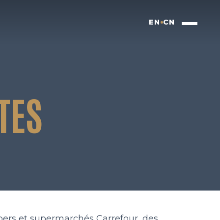
EN
CN
TES
hypers et supermarchés Carrefour, des