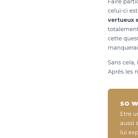
Faire part
celui-ci es
vertueux 
totalement 
cette que
manquerait 
Sans cela, 
Après les 
SO W
Etre u
aussi 
lui exp