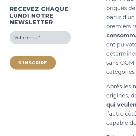
briques de
RECEVEZ CHAQUE
LUNDI NOTRE
partir d’un
NEWSLETTER
premiers r
Votre
consomma
email
(Nécessaire)
ont pu vot
hCaptcha
déterminer 
sans OGM e
catégories 
Après les 
origines, d
qui veulen
l’autre côt
capable de 