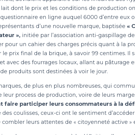
LE BILLET DU LUNDI
 lait dont le prix et les conditions de production
 questionnaire en ligne auquel 6000 d’entre eux on
eprésentants d’une nouvelle marque, baptisée
« 
CONTACT
teur »,
initiée par l’association anti-gaspillage
er pour un cahier des charges précis quant à la pro
le prix final de la brique, à savoir 99 centimes. 
t avec des fourrages locaux, allant au pâturage e
de produits sont destinées à voir le jour.
marques, de plus en plus nombreuses, qui commun
e leur process de production, voire de leurs marges
t faire participer leurs consommateurs à la défi
é des coulisses, ceux-ci ont le sentiment d’accéde
combler leurs attentes de « citoyenneté active » e