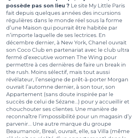
possède pas son lieu ?
Le site My Little Paris
PEOPLE
fait depuis quelques années des incursions
régulières dans le monde réel sous la forme
d’une Maison qui pourrait être habitée par
LE BILLET DU LUNDI
n’importe laquelle de ses lectrices. En
décembre dernier, à New York, Chanel ouvrait
CONTACT
son Coco Club en partenariat avec le club ultra
fermé d’executive women The Wing pour
permettre à ces dernières de faire un break in
the rush. Moins sélectif, mais tout aussi
Mentions légales
révélateur, l’enseigne de prêt-à-porter Morgan
Politique de protection des données
ouvrait l’automne dernier, à son tour, son
personnelles
Plan du site
Appartement (sans doute inspirée par le
succès de celui de Sézane…) pour y accueillir et
chouchouter ses clientes. Une manière de
reconnaître l’impossibilité pour un magasin d’y
parvenir… Une autre marque du groupe
Beaumanoir, Breal, ouvrait, elle, sa Villa (même