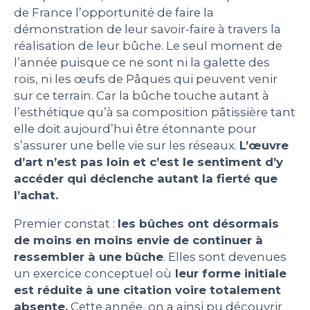
de France l’opportunité de faire la
PEOPLE
démonstration de leur savoir-faire à travers la
réalisation de leur bûche. Le seul moment de
l’année puisque ce ne sont ni la galette des
LE BILLET DU LUNDI
rois, ni les œufs de Pâques qui peuvent venir
sur ce terrain. Car la bûche touche autant à
CONTACT
l’esthétique qu’à sa composition pâtissière tant
elle doit aujourd’hui être étonnante pour
s’assurer une belle vie sur les réseaux.
L’œuvre
d’art n’est pas loin et c’est le sentiment d’y
Mentions légales
accéder qui déclenche autant la fierté que
Politique de protection des données
l’achat.
personnelles
Plan du site
Premier constat :
les bûches ont désormais
de moins en moins envie de continuer à
ressembler à une bûche
. Elles sont devenues
un exercice conceptuel où
leur forme initiale
est réduite à une citation voire totalement
absente.
Cette année, on a ainsi pu découvrir