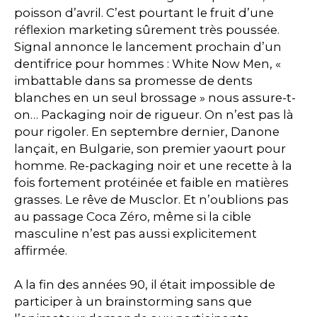
poisson d’avril. C’est pourtant le fruit d’une
PEOPLE
réflexion marketing sûrement très poussée.
Signal annonce le lancement prochain d’un
dentifrice pour hommes : White Now Men, «
LE BILLET DU LUNDI
imbattable dans sa promesse de dents
blanches en un seul brossage » nous assure-t-
CONTACT
on… Packaging noir de rigueur. On n’est pas là
pour rigoler. En septembre dernier, Danone
lançait, en Bulgarie, son premier yaourt pour
homme. Re-packaging noir et une recette à la
Mentions légales
fois fortement protéinée et faible en matières
Politique de protection des données
grasses. Le rêve de Musclor. Et n’oublions pas
personnelles
Plan du site
au passage Coca Zéro, même si la cible
masculine n’est pas aussi explicitement
affirmée.
A la fin des années 90, il était impossible de
participer à un brainstorming sans que