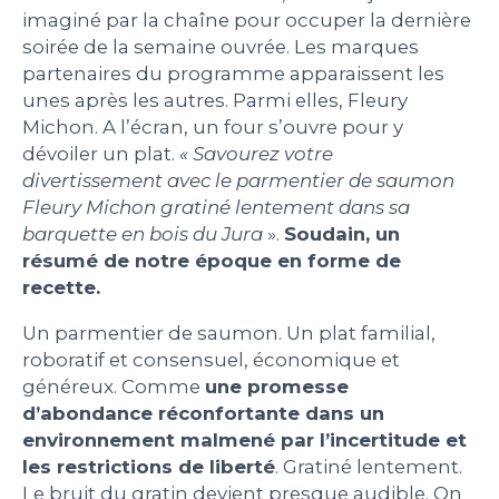
imaginé par la chaîne pour occuper la dernière
PEOPLE
soirée de la semaine ouvrée. Les marques
partenaires du programme apparaissent les
unes après les autres. Parmi elles, Fleury
LE BILLET DU LUNDI
Michon. A l’écran, un four s’ouvre pour y
dévoiler un plat.
« Savourez votre
CONTACT
divertissement avec le parmentier de saumon
Fleury Michon gratiné lentement dans sa
barquette en bois du Jura
».
Soudain, un
résumé de notre époque en forme de
Mentions légales
recette.
Politique de protection des données
personnelles
Un parmentier de saumon. Un plat familial,
Plan du site
roboratif et consensuel, économique et
généreux. Comme
une promesse
d’abondance réconfortante dans un
environnement malmené par l’incertitude et
les restrictions de liberté
. Gratiné lentement.
Le bruit du gratin devient presque audible. On