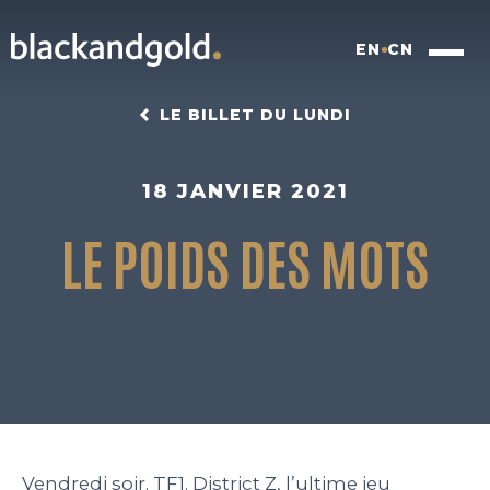
EN
CN
LE BILLET DU LUNDI
18 JANVIER 2021
LE POIDS DES MOTS
INSIGHTFUL BRANDING
FOOD FOR FUTURE
BLACKBOX
WORK
Vendredi soir. TF1. District Z, l’ultime jeu