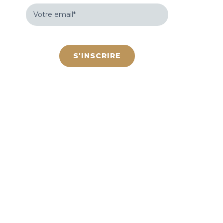
Votre
email
(Nécessaire)
hCaptcha