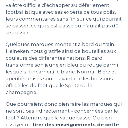
va être difficile d’échapper au déferlement
PEOPLE
footballistique avec ses experts de tous poils,
leurs commentaires sans fin sur ce qui pourrait
se passer, ce qui s’est passé ou n’aurait pas dû
LE BILLET DU LUNDI
se passer…
CONTACT
Quelques marques montent à bord du train.
Heineken nous gratifie ainsi de bouteilles aux
couleurs des différentes nations. Ricard
transforme son jaune en bleu ou rouge parmi
Mentions légales
lesquels il incarnera le blanc. Normal. Bière et
Politique de protection des données
apéritifs anisés sont davantage les boissons
personnelles
officielles du foot que le Spritz ou le
Plan du site
champagne.
Que pourraient donc bien faire les marques qui
ne sont pas « directement » concernées par le
foot ? Attendre que la vague passe. Ou bien
essayer de
tirer des enseignements de cette