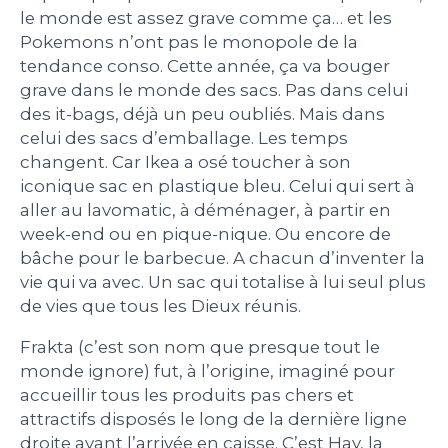
le monde est assez grave comme ça… et les
PEOPLE
Pokemons n’ont pas le monopole de la
tendance conso. Cette année, ça va bouger
grave dans le monde des sacs. Pas dans celui
LE BILLET DU LUNDI
des it-bags, déjà un peu oubliés. Mais dans
celui des sacs d’emballage. Les temps
CONTACT
changent. Car Ikea a osé toucher à son
iconique sac en plastique bleu. Celui qui sert à
aller au lavomatic, à déménager, à partir en
week-end ou en pique-nique. Ou encore de
Mentions légales
bâche pour le barbecue. A chacun d’inventer la
Politique de protection des données
vie qui va avec. Un sac qui totalise à lui seul plus
personnelles
Plan du site
de vies que tous les Dieux réunis.
Frakta (c’est son nom que presque tout le
monde ignore) fut, à l’origine, imaginé pour
accueillir tous les produits pas chers et
attractifs disposés le long de la dernière ligne
droite avant l’arrivée en caisse. C’est Hay, la