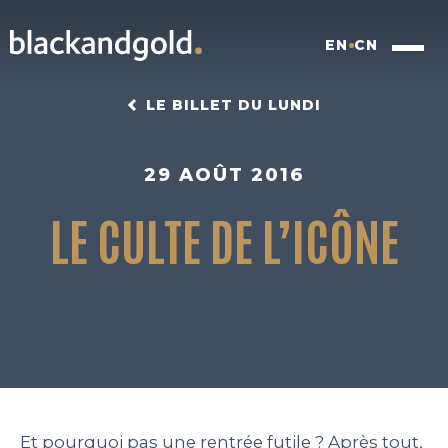
EN
CN
LE BILLET DU LUNDI
29 AOÛT 2016
LE CULTE DE L’ICÔNE
INSIGHTFUL BRANDING
FOOD FOR FUTURE
BLACKBOX
WORK
Et pourquoi pas une rentrée futile ? Après tout,