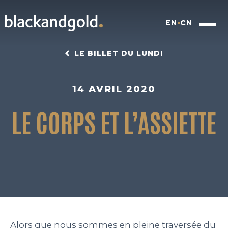
EN
CN
LE BILLET DU LUNDI
14 AVRIL 2020
LE CORPS ET L’ASSIETTE
INSIGHTFUL BRANDING
FOOD FOR FUTURE
BLACKBOX
WORK
Alors que nous sommes en pleine traversée du