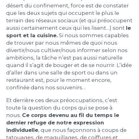
désert du confinement, force est de constater
PEOPLE
que les deux sujets qui occupent le plus le
terrain des réseaux sociaux (et qui préoccupent
aussi certainement ceux qui les lisent…) sont
le
LE BILLET DU LUNDI
sport et la cuisine.
Si nous sommes capables
de trouver par nous mêmes de quoi nous
CONTACT
divertir/nous cultiver/nous informer selon nos
ambitions, la tâche n’est pas aussi naturelle
quand il s’agit de bouger et de se nourrir. L’idée
d’aller dans une salle de sport ou dans un
Mentions légales
restaurant est, pour le moment encore,
Politique de protection des données
confinée dans nos souvenirs…
personnelles
Plan du site
Et derrière ces deux préoccupations, c’est
toute la question du corps qui se pose à
nous.
Ce corps devenu au fil du temps le
dernier refuge de notre expression
individuelle
, que nous façonnons à coups de
tatouages, de maquillages, de coiffures et