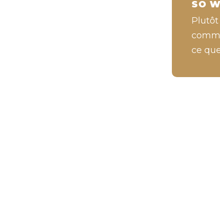
SO W
Plutôt
commen
ce que