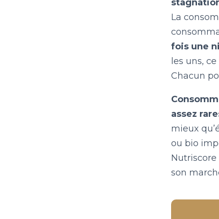
stagnatio
La consomm
consommati
fois une n
les uns, ce
Chacun pou
Consommer
assez rare
mieux qu’é
ou bio imp
Nutriscore 
son march