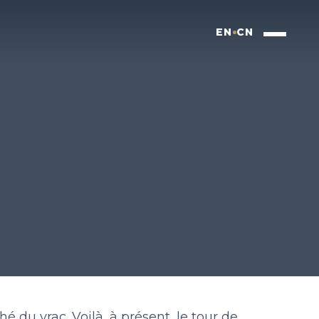
EN
CN
O
é du vrac. Voilà, à présent, le tour de