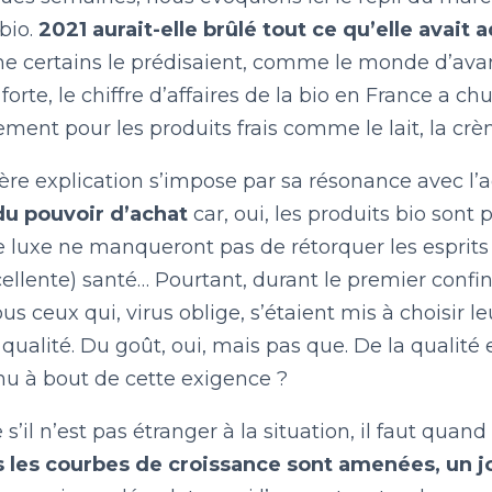
LE BILLET DU LUNDI
bio.
2021 aurait-elle brûlé tout ce qu’elle avait
me certains le prédisaient, comme le monde d’ava
forte, le chiffre d’affaires de la bio en France a ch
CONTACT
ement pour les produits frais comme le lait, la crèm
re explication s’impose par sa résonance avec l’a
du pouvoir d’achat
car, oui, les produits bio sont
e luxe ne manqueront pas de rétorquer les esprits
ellente) santé… Pourtant, durant le premier confi
us ceux qui, virus oblige, s’étaient mis à choisir 
 qualité. Du goût, oui, mais pas que. De la qualité e
enu à bout de cette exigence ?
 s’il n’est pas étranger à la situation, il faut q
s les courbes de croissance sont amenées, un j