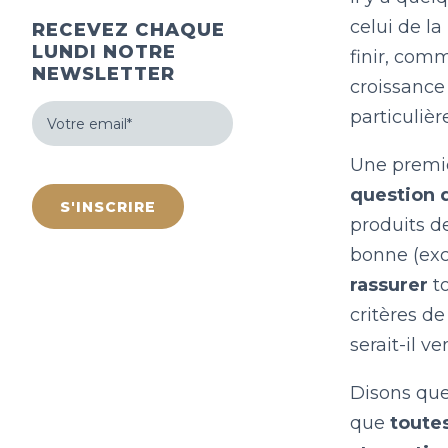
celui de la 
RECEVEZ CHAQUE
LUNDI NOTRE
finir, com
NEWSLETTER
croissance 
Votre
particulièr
email
(Nécessaire)
Une premiè
hCaptcha
question 
produits d
bonne (exc
rassurer
to
critères de
serait-il v
Disons que
que
toute