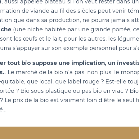
n
, aussi appelée plateau si l’on veut rester dans un
ation de viande au fil des siècles peut venir tém
on que dans sa production, ne pourra jamais att
iche
(une niche habitée par une grande portée, c
 sont les œufs et le lait, pour les autres, les lég
rra s’appuyer sur son exemple personnel pour s’
 tout bio suppose une implication, un investi
s.
.. Le marché de la bio n’a pas, non plus, le monop
quitable, que local, que label rouge ? Est-elle to
ortée ? Bio sous plastique ou pas bio en vrac ? B
? Le prix de la bio est vraiment loin d’être le seul
é…