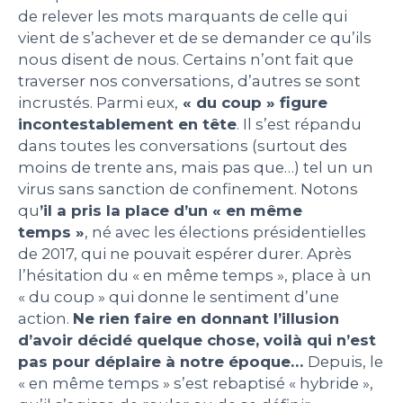
de relever les mots marquants de celle qui
PEOPLE
vient de s’achever et de se demander ce qu’ils
nous disent de nous. Certains n’ont fait que
traverser nos conversations, d’autres se sont
LE BILLET DU LUNDI
incrustés. Parmi eux,
« du coup » figure
incontestablement en tête
. Il s’est répandu
CONTACT
dans toutes les conversations (surtout des
moins de trente ans, mais pas que…) tel un un
virus sans sanction de confinement. Notons
qu
’il a pris la place d’un « en même
Mentions légales
temps »
, né avec les élections présidentielles
Politique de protection des données
de 2017, qui ne pouvait espérer durer. Après
personnelles
Plan du site
l’hésitation du « en même temps », place à un
« du coup » qui donne le sentiment d’une
action.
Ne rien faire en donnant l’illusion
d’avoir décidé quelque chose, voilà qui n’est
pas pour déplaire à notre époque…
Depuis, le
« en même temps » s’est rebaptisé « hybride »,