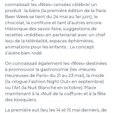
connaissait les «fêtes» censées célébrer un
PEOPLE
produit : la bière (la première édition de la Paris
Beer Week se tient du 24 mai au 1er juin), le
chocolat, la confiture et tant d’autres encore.
LE BILLET DU LUNDI
Historique des savoir-faire, suggestions de
recettes «inédites» en partenariat avec un chef
CONTACT
issu de la téléréalité, espaces éphémères,
animations pour les enfants…
Le concept
s’avère bien rodé.
Mentions légales
On connaissait également les «fêtes» destinées
Politique de protection des données
à promouvoir la gastronomie (les «Heures
personnelles
Heureuses de Paris» du 21 au 23 mai), la mode
Plan du site
(la «Vogue Fashion Night Out» en septembre)
ou l’Art (la Nuit Blanche en octobre). Place
maintenant à la «Nuit de la coiffure» et à la fête
des kiosquiers.
La première eut lieu les 14 et 15 mai derniers, de