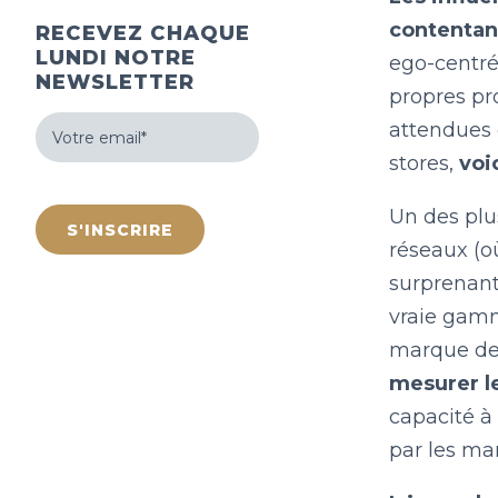
contentant
RECEVEZ CHAQUE
LUNDI NOTRE
ego-centrée
NEWSLETTER
propres pr
Votre
attendues 
email
(Nécessaire)
stores,
voi
hCaptcha
Un des plu
réseaux (o
surprenant
vraie gamme
marque de
mesurer le
capacité à 
par les ma