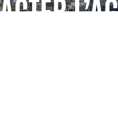
ACTER L’A
FACEBOOK
X
LINKEDIN
INSTAGRAM
Certification 
CT