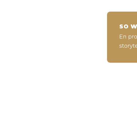
SO W
En pro
storyt