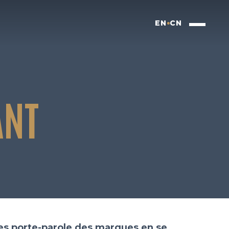
EN
CN
ANT
les porte-parole des marques en se