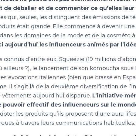
LE BILLET DU LUNDI
 de déballer et de commenter ce qu’elles leur 
s qui, seules, les distinguent des émissions de té
oduits était grande. Elle commence à devenir une r
CONTACT
dans les domaines de la mode et de la cosméto à 
ci aujourd’hui les influenceurs animés par l’id
s connus d’entre eux, Squeezie (19 millions d’abo
ù ailleurs ?), le lancement de son kombucha sou
es évocations italiennes (bien que brassé en Espa
. Il s’agit là de la deuxième diversification de l’
 vêtements aujourd’hui disparue.
L’initiative mé
 pouvoir effectif des influenceurs sur le mond
doter les produits qu’ils proposent d’une aura life
rques à travers leurs communications habituelles