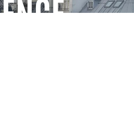
GENCE
Ecovadis 2024
Site écoconçu