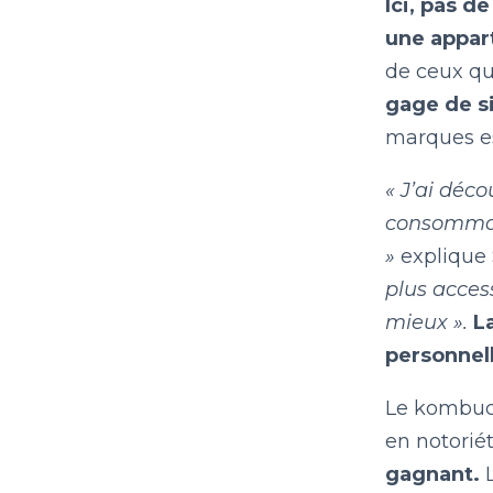
Ici, pas d
une appart
de ceux qu
gage de si
marques e
« J’ai déc
consommati
»
explique
plus acces
mieux ».
L
personnell
Le kombuch
en notoriét
gagnant.
L