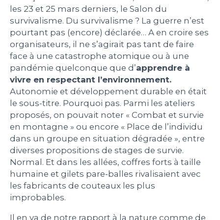
les 23 et 25 mars derniers, le Salon du
PEOPLE
survivalisme. Du survivalisme ? La guerre n’est
pourtant pas (encore) déclarée… A en croire ses
organisateurs, il ne s’agirait pas tant de faire
LE BILLET DU LUNDI
face à une catastrophe atomique ou à une
pandémie quelconque que d’
apprendre à
CONTACT
vivre en respectant l’environnement.
Autonomie et développement durable en était
le sous-titre. Pourquoi pas. Parmi les ateliers
proposés, on pouvait noter « Combat et survie
Mentions légales
en montagne » ou encore « Place de l’individu
Politique de protection des données
dans un groupe en situation dégradée », entre
personnelles
Plan du site
diverses propositions de stages de survie.
Normal. Et dans les allées, coffres forts à taille
humaine et gilets pare-balles rivalisaient avec
les fabricants de couteaux les plus
improbables.
Il en va de notre rapport à la nature comme de