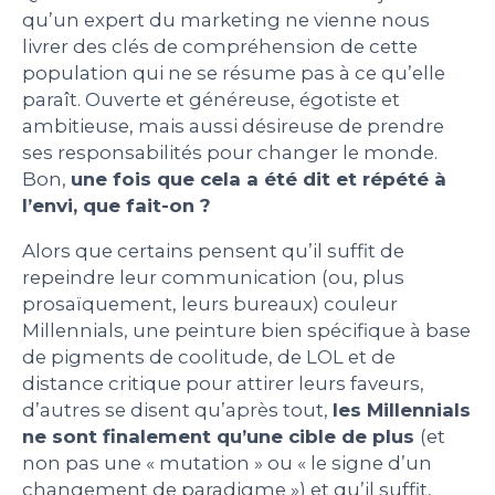
qu’un expert du marketing ne vienne nous
PEOPLE
livrer des clés de compréhension de cette
population qui ne se résume pas à ce qu’elle
paraît. Ouverte et généreuse, égotiste et
LE BILLET DU LUNDI
ambitieuse, mais aussi désireuse de prendre
ses responsabilités pour changer le monde.
CONTACT
Bon,
une fois que cela a été dit et répété à
l’envi, que fait-on ?
Alors que certains pensent qu’il suffit de
Mentions légales
repeindre leur communication (ou, plus
Politique de protection des données
prosaïquement, leurs bureaux) couleur
personnelles
Millennials, une peinture bien spécifique à base
Plan du site
de pigments de coolitude, de LOL et de
distance critique pour attirer leurs faveurs,
d’autres se disent qu’après tout,
les Millennials
ne sont finalement qu’une cible de plus
(et
non pas une « mutation » ou « le signe d’un
changement de paradigme ») et qu’il suffit,