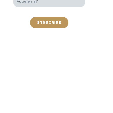
email
(Nécessaire)
hCaptcha