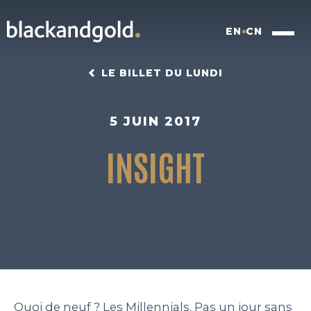
EN
CN
LE BILLET DU LUNDI
5 JUIN 2017
INSIGHT
INSIGHTFUL BRANDING
FOOD FOR FUTURE
BLACKBOX
WORK
Quoi de neuf ? Les Millennials. Pas un jour sans