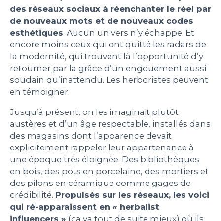
des réseaux sociaux à réenchanter le réel par
PEOPLE
de nouveaux mots et de nouveaux codes
esthétiques
. Aucun univers n’y échappe. Et
encore moins ceux qui ont quitté les radars de
LE BILLET DU LUNDI
la modernité, qui trouvent là l’opportunité d’y
retourner par la grâce d’un engouement aussi
CONTACT
soudain qu’inattendu. Les herboristes peuvent
en témoigner.
Jusqu’à présent, on les imaginait plutôt
Mentions légales
austères et d’un âge respectable, installés dans
Politique de protection des données
des magasins dont l’apparence devait
personnelles
explicitement rappeler leur appartenance à
Plan du site
une époque très éloignée. Des bibliothèques
en bois, des pots en porcelaine, des mortiers et
des pilons en céramique comme gages de
crédibilité.
Propulsés sur les réseaux, les voici
qui ré-apparaissent en « herbalist
influencers »
(ça va tout de suite mieux) où ils