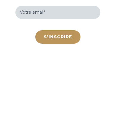
Votre
email
(Nécessaire)
hCaptcha