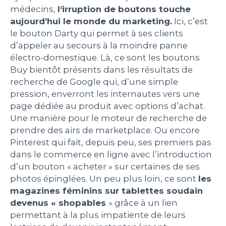
médecins,
l‘irruption de boutons touche
PEOPLE
aujourd’hui le monde du marketing.
Ici, c’est
le bouton Darty qui permet à ses clients
d’appeler au secours à la moindre panne
LE BILLET DU LUNDI
électro-domestique. Là, ce sont les boutons
Buy bientôt présents dans les résultats de
CONTACT
recherche de Google qui, d’une simple
pression, enverront les internautes vers une
page dédiée au produit avec options d’achat.
Une manière pour le moteur de recherche de
Mentions légales
prendre des airs de marketplace. Ou encore
Politique de protection des données
Pinterest qui fait, depuis peu, ses premiers pas
personnelles
Plan du site
dans le commerce en ligne avec l’introduction
d’un bouton « acheter » sur certaines de ses
photos épinglées. Un peu plus loin, ce sont
les
magazines féminins sur tablettes soudain
devenus « shopables
» grâce à un lien
permettant à la plus impatiente de leurs