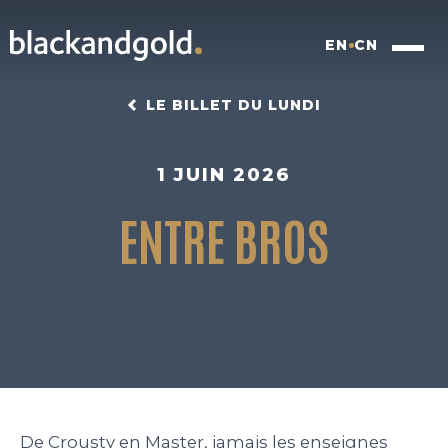
EN
CN
LE BILLET DU LUNDI
1 JUIN 2026
ENTRE BROS
INSIGHTFUL BRANDING
FOOD FOR FUTURE
BLACKBOX
WORK
De Crousty en Master, jamais les enseignes