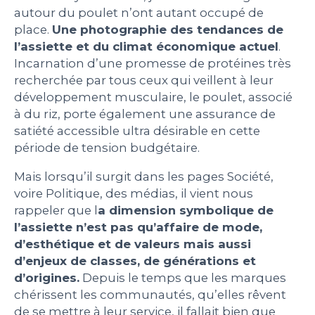
autour du poulet n’ont autant occupé de
PEOPLE
place.
Une photographie des tendances de
l’assiette et du climat économique actuel
.
Incarnation d’une promesse de protéines très
LE BILLET DU LUNDI
recherchée par tous ceux qui veillent à leur
développement musculaire, le poulet, associé
CONTACT
à du riz, porte également une assurance de
satiété accessible ultra désirable en cette
période de tension budgétaire.
Mentions légales
Mais lorsqu’il surgit dans les pages Société,
Politique de protection des données
voire Politique, des médias, il vient nous
personnelles
rappeler que l
a dimension symbolique de
Plan du site
l’assiette n’est pas qu’affaire de mode,
d’esthétique et de valeurs mais aussi
d’enjeux de classes, de générations et
d’origines.
Depuis le temps que les marques
chérissent les communautés, qu’elles rêvent
de se mettre à leur service, il fallait bien que