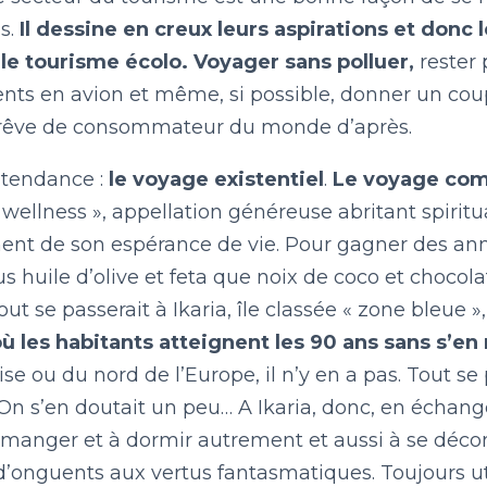
LE BILLET DU LUNDI
s.
Il dessine en creux leurs aspirations et donc l
le tourisme écolo. Voyager sans polluer,
rester 
ts en avion et même, si possible, donner un cou
CONTACT
rêve de consommateur du monde d’après.
tendance :
le voyage existentiel
.
Le voyage com
wellness », appellation généreuse abritant spiritua
nt de son espérance de vie. Pour gagner des anné
us huile d’olive et feta que noix de coco et chocol
out se passerait à Ikaria, île classée « zone bleue »
où les habitants atteignent les 90 ans sans s’e
aise ou du nord de l’Europe, il n’y en a pas. Tout 
. On s’en doutait un peu… A Ikaria, donc, en échan
manger et à dormir autrement et aussi à se déconne
 d’onguents aux vertus fantasmatiques. Toujours ut