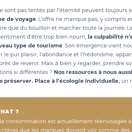
e sont pas tentés par l’éternité peuvent toujours s
me de voyage
. L’offre ne manque pas, y compris en 
re que du bouillon et marcher toute la journée. Le
sentiment d’être trop bien nourri,
la culpabilité 
veau type de tourisme
. Son émergence vient nou
 le pur plaisir, l’abondance et l’hédonisme, appar
rès de revenir. Mais à bien y regarder, prendre so
ions si différentes ?
Nos ressources à nous aussi
les préserver. Place à l’écologie individuelle,
un 
HAT ?
la consommation est actuellement réenvisagée à l’
ritères que les marques doivent voir comme des m