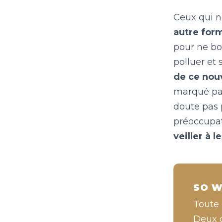
Ceux qui n
autre for
pour ne boi
polluer et 
de ce nou
marqué par
doute pas p
préoccupat
veiller à 
SO W
Toute 
Deux c