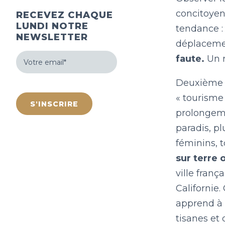
concitoyen
RECEVEZ CHAQUE
LUNDI NOTRE
tendance :
NEWSLETTER
déplacemen
Votre
faute.
Un 
email
(Nécessaire)
Deuxième 
hCaptcha
« tourisme 
prolongeme
paradis, pl
féminins, t
sur terre 
ville franç
Californie
apprend à 
tisanes et