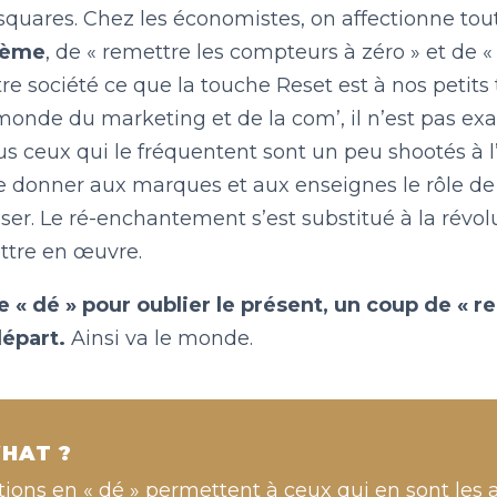
quares. Chez les économistes, on affectionne tout
tème
, de « remettre les compteurs à zéro » et de «
tre société ce que la touche Reset est à nos petits 
onde du marketing et de la com’, il n’est pas ex
us ceux qui le fréquentent sont un peu shootés à l
 donner aux marques et aux enseignes le rôle de 
ser. Le ré-enchantement s’est substitué à la révol
ettre en œuvre.
 « dé » pour oublier le présent, un coup de « re 
épart.
Ainsi va le monde.
HAT ?
tions en « dé » permettent à ceux qui en sont les 