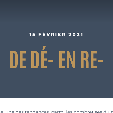
INSIGHTFUL BRANDING
15 FÉVRIER 2021
FOOD FOR FUTURE
DE DÉ- EN RE-
BLACKBOX
WORK
PEOPLE
ne, une des tendances, parmi les nombreuses du