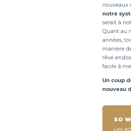
nouveaux s
notre sys
serait à no
Quant au m
années, to
manière de
rêvé endos
facile à m
Un coup de
nouveau d
SO W
Les ac