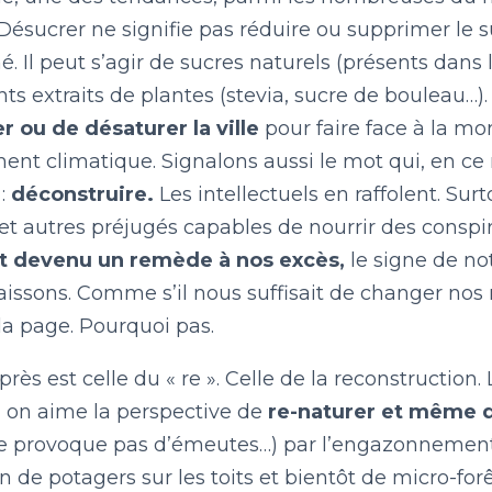
LE BILLET DU LUNDI
Désucrer ne signifie pas réduire ou supprimer le s
né. Il peut s’agir de sucres naturels (présents dans le
ts extraits de plantes (stevia, sucre de bouleau…). A
CONTACT
r ou de désaturer la ville
pour faire face à la m
ent climatique. Signalons aussi le mot qui, en ce
 :
déconstruire.
Les intellectuels en raffolent. Sur
et autres préjugés capables de nourrir des conspi
ait devenu un remède à nos excès,
le signe de no
issons. Comme s’il nous suffisait de changer nos 
la page. Pourquoi pas.
près est celle du « re ». Celle de la reconstruction
, on aime la perspective de
re-naturer et même 
e provoque pas d’émeutes…) par l’engazonnement 
ion de potagers sur les toits et bientôt de micro-f