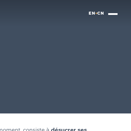
EN
CN
 moment, consiste à
désucrer ses