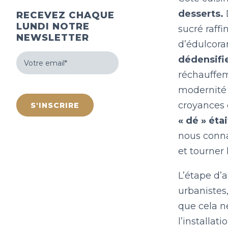
desserts.
RECEVEZ CHAQUE
LUNDI NOTRE
sucré raffi
NEWSLETTER
d’édulcoran
Votre
dédensifie
email
(Nécessaire)
réchauffem
hCaptcha
modernité
croyances 
« dé » ét
nous conna
et tourner 
L’étape d’a
urbanistes
que cela n
l’installat