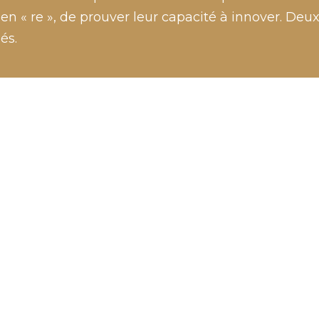
 en « re », de prouver leur capacité à innover. Deu
és.