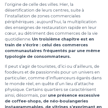
l’origine de celle des villes. Hier, la
PEOPLE
désertification de leurs centres, suite à
l’installation de zones commerciales
périphériques ; aujourd’hui, la multiplication
LE BILLET DU LUNDI
des enseignes de restauration rapide en leur
cœur, au détriment des commerces de la vie
CONTACT
quotidienne.
Un troisième chapitre est en
train de s’écrire : celui des commerces
communautaires fréquentés par une même
typologie de consommateurs.
Mentions légales
Politique de protection des données
Il peut s’agir de touristes, d’ici ou d’ailleurs, de
personnelles
foodeurs et de passionnés pour un univers en
Plan du site
particulier, comme d’influenceurs égarés dans
le monde réel, en quête d’un lieu d’attache
physique. Certains quartiers se caractérisent
ainsi, désormais, par
une présence excessive
de coffee-shops, de néo-boulangeries
instagrammables, de vitrines s’exprimant en