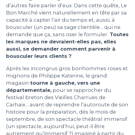
d’autres faire parler d’eux. Dans cette quête, Le
PEOPLE
Bon Marché vient naturellement en tête par sa
capacité à capter l’air du temps et, aussi, à
bousculer (un peu) sa sage clientèle… qui ne
LE BILLET DU LUNDI
demande que ça, sans oser le formuler.
Toutes
les marques ne devraient-elles pas, elles
CONTACT
aussi, se demander comment parvenir à
bousculer leurs clients ?
Après les incongrus gros bonhommes roses et
Mentions légales
mignons de Philippe Katerine, le grand
Politique de protection des données
magasin
tourne à gauche, vers une
personnelles
départementale,
pour se rapprocher du
Plan du site
festival breton des Vieilles Charrues de
Carhaix… avant de reprendre l’autoroute de son
histoire pour la préparation, dès le mois de
septembre, de son spectacle théâtral immersif
(un spectacle, aujourd’hui, peut-il être
autrement qu’immersif ?) imaginé à partir du