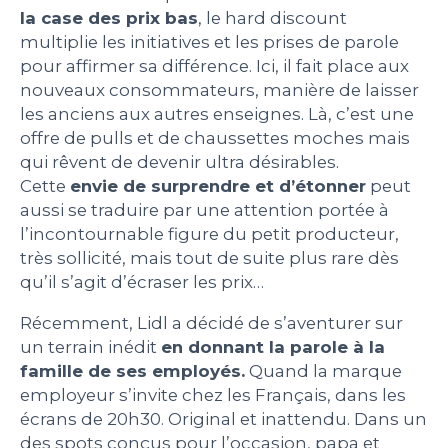
la case des prix bas
, le hard discount
PEOPLE
multiplie les initiatives et les prises de parole
pour affirmer sa différence. Ici, il fait place aux
nouveaux consommateurs, manière de laisser
LE BILLET DU LUNDI
les anciens aux autres enseignes. Là, c’est une
offre de pulls et de chaussettes moches mais
CONTACT
qui rêvent de devenir ultra désirables.
Cette
envie de surprendre et d’étonner
peut
aussi se traduire par une attention portée à
l’incontournable figure du petit producteur,
Mentions légales
très sollicité, mais tout de suite plus rare dès
Politique de protection des données
qu’il s’agit d’écraser les prix…
personnelles
Plan du site
Récemment, Lidl a décidé de s’aventurer sur
un terrain inédit
en donnant la parole à la
famille de ses employés.
Quand la marque
employeur s’invite chez les Français, dans les
écrans de 20h30. Original et inattendu. Dans un
des spots conçus pour l’occasion, papa et