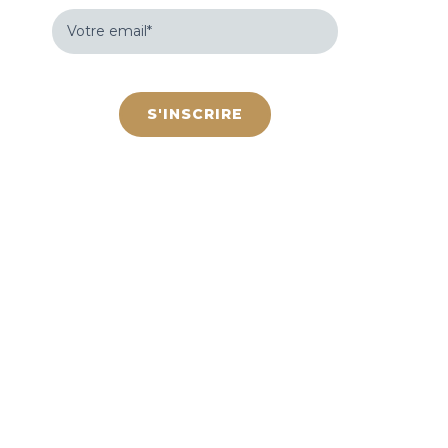
Votre
email
(Nécessaire)
hCaptcha