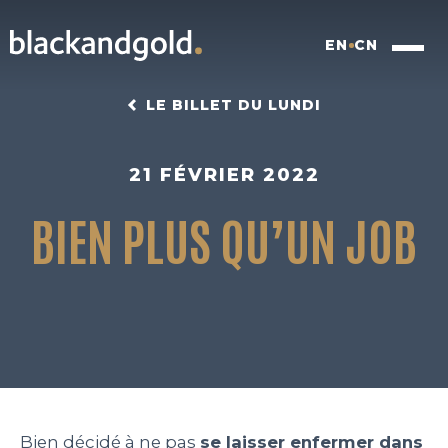
EN
CN
LE BILLET DU LUNDI
21 FÉVRIER 2022
BIEN PLUS QU’UN JOB
INSIGHTFUL BRANDING
FOOD FOR FUTURE
BLACKBOX
WORK
Bien décidé à ne pas
se laisser enfermer dans