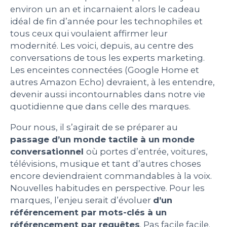
environ un an et incarnaient alors le cadeau
PEOPLE
idéal de fin d’année pour les technophiles et
tous ceux qui voulaient affirmer leur
modernité. Les voici, depuis, au centre des
LE BILLET DU LUNDI
conversations de tous les experts marketing.
Les enceintes connectées (Google Home et
CONTACT
autres Amazon Echo) devraient, à les entendre,
devenir aussi incontournables dans notre vie
quotidienne que dans celle des marques.
Mentions légales
Pour nous, il s’agirait de se préparer au
Politique de protection des données
passage d’un monde tactile à un monde
personnelles
conversationnel
où portes d’entrée, voitures,
Plan du site
télévisions, musique et tant d’autres choses
encore deviendraient commandables à la voix.
Nouvelles habitudes en perspective. Pour les
marques, l’enjeu serait d’évoluer
d’un
référencement par mots-clés à un
référencement par requêtes
. Pas facile facile.