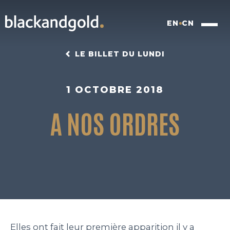
EN
CN
LE BILLET DU LUNDI
1 OCTOBRE 2018
A NOS ORDRES
INSIGHTFUL BRANDING
FOOD FOR FUTURE
BLACKBOX
WORK
Elles ont fait leur première apparition il y a